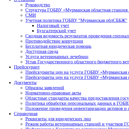
Руководство
Структура ГОБВУ «Мурманская областная станция п
СМИ
Учетная политика ГОБВУ "Мурманская облСББЖ"
Налоговый учет
Бухгалтерский учет
Сводная ведомость результатов проведения специа
Противодействие коррупции
Бесплатная юридическая помощь
Доступная среда
Услуги ветеринарных лечебниц
Устав Государственного областного бюджетного ве
Прейскурант
Прейскуранты цен на услуги ГОБВУ «Мурманская 
Прейскуранты цен на услуги ГОБВУ «Мурманская 
Документы
Образцы заявлений
Нормативно-правовые акты
Областные стандарты качества предоставления гос
Политика обработки персональных данных в ГОБ
Положение проведения инвентаризации активов и
Справочная
Реквизиты для юридических лиц
Режим работы ветеринарных станций и участков 