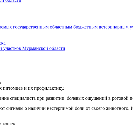
ой области
ываемых государственным областным бюджетным ветеринарным уч
ска
и участков Мурманской области
з
х питомцев и их профилактику.
ение специалиста при развитии болевых ощущений в ротовой по
 сигналы о наличии нестерпимой боли от своего животного. И
 кошек.