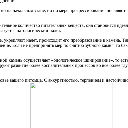
дневно.
 на начальном этапе, но по мере прогрессирования появляются
тельное количество питательных веществ, она становится идеа
разуется патологический налет.
крепляют налет, происходит его преобразование в камень. Так
ение. Если не предпринять мер по снятию зубного камня, то ба
й камень осуществляет «биологическое шинирование», то есть, 
уют развитие более воспалительных процессов во все более глу
овье вашего питомца. С аккуратностью, терпением и настойчив