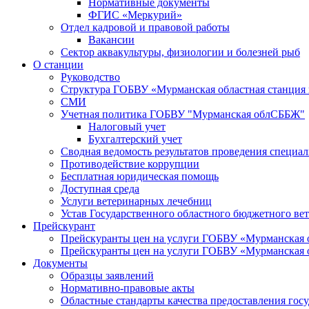
Нормативные документы
ФГИС «Меркурий»
Отдел кадровой и правовой работы
Вакансии
Сектор аквакультуры, физиологии и болезней рыб
О станции
Руководство
Структура ГОБВУ «Мурманская областная станция п
СМИ
Учетная политика ГОБВУ "Мурманская облСББЖ"
Налоговый учет
Бухгалтерский учет
Сводная ведомость результатов проведения специа
Противодействие коррупции
Бесплатная юридическая помощь
Доступная среда
Услуги ветеринарных лечебниц
Устав Государственного областного бюджетного ве
Прейскурант
Прейскуранты цен на услуги ГОБВУ «Мурманская 
Прейскуранты цен на услуги ГОБВУ «Мурманская 
Документы
Образцы заявлений
Нормативно-правовые акты
Областные стандарты качества предоставления гос