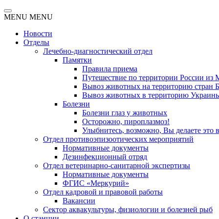
MENU
MENU
Новости
Отделы
Лечебно-диагностический отдел
Памятки
Правила приема
Путешествие по территории России из 
Вывоз животных на территорию стран Бе
Вывоз животных в территорию Украин
Болезни
Болезни глаз у животных
Осторожно, пироплазмоз!
Улыбнитесь, возможно, Вы делаете это 
Отдел противоэпизоотических мероприятий
Нормативные документы
Дезинфекционный отряд
Отдел ветеринарно-санитарной экспертизы
Нормативные документы
ФГИС «Меркурий»
Отдел кадровой и правовой работы
Вакансии
Сектор аквакультуры, физиологии и болезней рыб
О станции