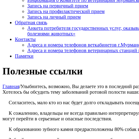
Информация о Комитете по ветеринарии Мурманск
Запись на первичный прием
Запись на профилактический прием
Запись на личный прием
Обратная связь
Анкета потребителя государственных услуг, оказ
болезнями животных»
Контакты
Адреса и номера телефонов веткабинетов г.Мурман
Адреса и номера телефонов ветеринарных станций 
Памятки
Полезные ссылки
Главная
/Улыбнитесь, возможно, Вы делаете это в последний ра
Хотелось бы обсудить тему заболеваний ротовой полости наши
Согласитесь, мало кто из нас будет долго откладывать посещ
К сожалению, владельцы не всегда правильно интерпретируют
могут перейти в серьезные и опасные последствия.
К образованию зубного камня предрасположены 80% собак и