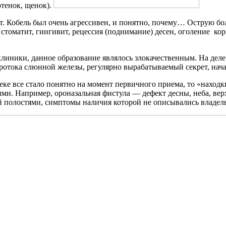
отенок, щенок).
т. Кобель был очень агрессивен, и понятно, почему… Острую б
стоматит, гингивит, рецессия (поднимание) десен, оголение кор
линики, данное образование являлось злокачественным. На деле
отока слюнной железы, регулярно вырабатываемый секрет, нача
е все стало понятно на момент первичного приема, то «находк
ми. Например, ороназальная фистула — дефект десны, неба, ве
й полостями, симптомы наличия которой не описывались владел