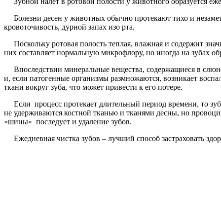
Зубной налет в ротовой полости у животного образуется еже
Болезни десен у животных обычно протекают тихо и незаметно
кровоточивость, дурной запах изо рта.
Поскольку ротовая полость теплая, влажная и содержит значи
них составляет нормальную микрофлору, но иногда на зубах об
Впоследствии минеральные вещества, содержащиеся в слюне, у
и, если патогенные организмы размножаются, возникает воспал
ткани вокруг зуба, что может привести к его потере.
Если процесс протекает длительный период времени, то зубно
не удерживаются костной тканью и тканями десны, но провоцир
«шины» последует и удаление зубов.
Ежедневная чистка зубов – лучший способ застраховать здор