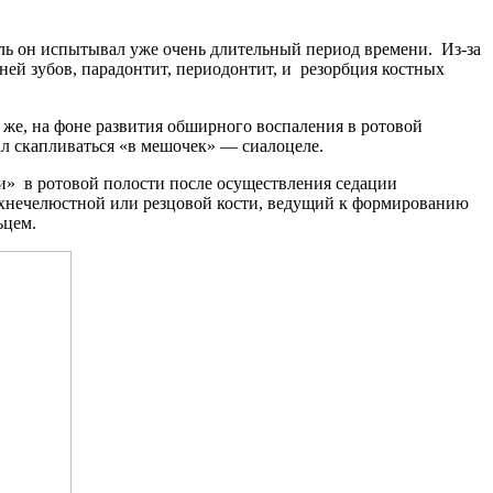
оль он испытывал уже очень длительный период времени. Из-за
ней зубов, парадонтит, периодонтит, и резорбция костных
 же, на фоне развития обширного воспаления в ротовой
л скапливаться «в мешочек» — сиалоцеле.
и» в ротовой полости после осуществления седации
рхнечелюстной или резцовой кости, ведущий к формированию
ьцем.