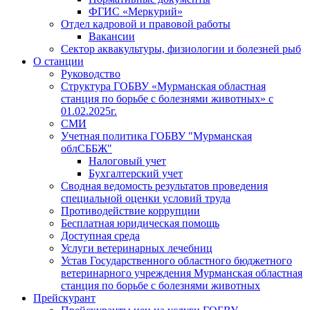
ФГИС «Меркурий»
Отдел кадровой и правовой работы
Вакансии
Сектор аквакультуры, физиологии и болезней рыб
О станции
Руководство
Структура ГОБВУ «Мурманская областная
станция по борьбе с болезнями животных» c
01.02.2025г.
СМИ
Учетная политика ГОБВУ "Мурманская
облСББЖ"
Налоговый учет
Бухгалтерский учет
Сводная ведомость результатов проведения
специальной оценки условий труда
Противодействие коррупции
Бесплатная юридическая помощь
Доступная среда
Услуги ветеринарных лечебниц
Устав Государственного областного бюджетного
ветеринарного учреждения Мурманская областная
станция по борьбе с болезнями животных
Прейскурант