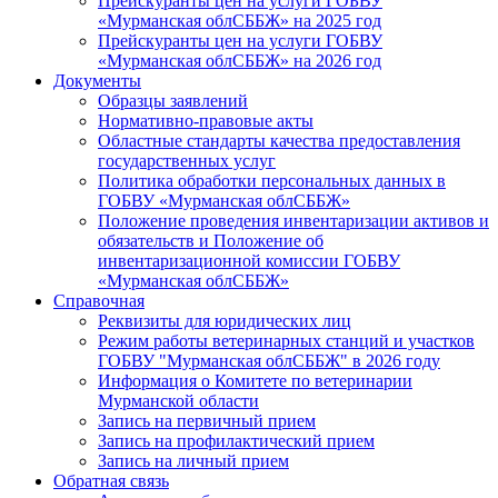
Прейскуранты цен на услуги ГОБВУ
«Мурманская облСББЖ» на 2025 год
Прейскуранты цен на услуги ГОБВУ
«Мурманская облСББЖ» на 2026 год
Документы
Образцы заявлений
Нормативно-правовые акты
Областные стандарты качества предоставления
государственных услуг
Политика обработки персональных данных в
ГОБВУ «Мурманская облСББЖ»
Положение проведения инвентаризации активов и
обязательств и Положение об
инвентаризационной комиссии ГОБВУ
«Мурманская облСББЖ»
Справочная
Реквизиты для юридических лиц
Режим работы ветеринарных станций и участков
ГОБВУ "Мурманская облСББЖ" в 2026 году
Информация о Комитете по ветеринарии
Мурманской области
Запись на первичный прием
Запись на профилактический прием
Запись на личный прием
Обратная связь