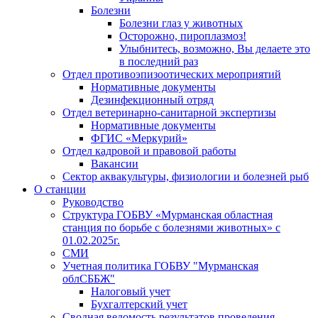
Болезни
Болезни глаз у животных
Осторожно, пироплазмоз!
Улыбнитесь, возможно, Вы делаете это
в последний раз
Отдел противоэпизоотических мероприятий
Нормативные документы
Дезинфекционный отряд
Отдел ветеринарно-санитарной экспертизы
Нормативные документы
ФГИС «Меркурий»
Отдел кадровой и правовой работы
Вакансии
Сектор аквакультуры, физиологии и болезней рыб
О станции
Руководство
Структура ГОБВУ «Мурманская областная
станция по борьбе с болезнями животных» c
01.02.2025г.
СМИ
Учетная политика ГОБВУ "Мурманская
облСББЖ"
Налоговый учет
Бухгалтерский учет
Сводная ведомость результатов проведения