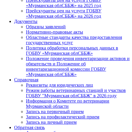
Прейскуранты цен на услуги ГОБВУ
«Мурманская облСББЖ» на 2025 год
Прейскуранты цен на услуги ГОБВУ
«Мурманская облСББЖ» на 2026 год
Документы
Образцы заявлений
Нормативно-правовые акты
Областные стандарты качества предоставления
государственных услуг
Политика обработки персональных данных в
ГОБВУ «Мурманская облСББЖ»
Положение проведения инвентаризации активов и
обязательств и Положение об
инвентаризационной комиссии ГОБВУ
«Мурманская облСББЖ»
Справочная
Реквизиты для юридических лиц
Режим работы ветеринарных станций и участков
ГОБВУ "Мурманская облСББЖ" в 2026 году
Информация о Комитете по ветеринарии
Мурманской области
Запись на первичный прием
Запись на профилактический прием
Запись на личный прием
Обратная связь