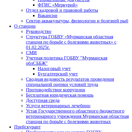
ФГИС «Меркурий»
Отдел кадровой и правовой работы
Вакансии
Сектор аквакультуры, физиологии и болезней рыб
О станции
Руководство
Структура ГОБВУ «Мурманская областная
станция по борьбе с болезнями животных» c
01.02.2025г.
СМИ
Учетная политика ГОБВУ "Мурманская
облСББЖ"
Налоговый учет
Бухгалтерский учет
Сводная ведомость результатов проведения
специальной оценки условий труда
Противодействие коррупции
Бесплатная юридическая помощь
Доступная среда
Услуги ветеринарных лечебниц
Устав Государственного областного бюджетного
ветеринарного учреждения Мурманская областная
станция по борьбе с болезнями животных
Прейскурант