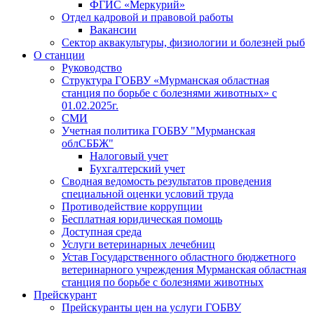
ФГИС «Меркурий»
Отдел кадровой и правовой работы
Вакансии
Сектор аквакультуры, физиологии и болезней рыб
О станции
Руководство
Структура ГОБВУ «Мурманская областная
станция по борьбе с болезнями животных» c
01.02.2025г.
СМИ
Учетная политика ГОБВУ "Мурманская
облСББЖ"
Налоговый учет
Бухгалтерский учет
Сводная ведомость результатов проведения
специальной оценки условий труда
Противодействие коррупции
Бесплатная юридическая помощь
Доступная среда
Услуги ветеринарных лечебниц
Устав Государственного областного бюджетного
ветеринарного учреждения Мурманская областная
станция по борьбе с болезнями животных
Прейскурант
Прейскуранты цен на услуги ГОБВУ