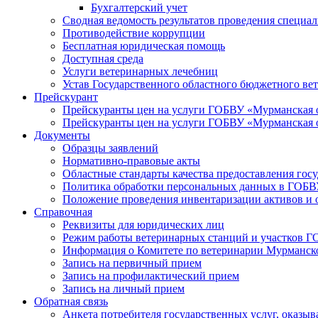
Бухгалтерский учет
Сводная ведомость результатов проведения специа
Противодействие коррупции
Бесплатная юридическая помощь
Доступная среда
Услуги ветеринарных лечебниц
Устав Государственного областного бюджетного ве
Прейскурант
Прейскуранты цен на услуги ГОБВУ «Мурманская 
Прейскуранты цен на услуги ГОБВУ «Мурманская 
Документы
Образцы заявлений
Нормативно-правовые акты
Областные стандарты качества предоставления гос
Политика обработки персональных данных в ГОБ
Положение проведения инвентаризации активов и
Справочная
Реквизиты для юридических лиц
Режим работы ветеринарных станций и участков 
Информация о Комитете по ветеринарии Мурманск
Запись на первичный прием
Запись на профилактический прием
Запись на личный прием
Обратная связь
Анкета потребителя государственных услуг, оказ