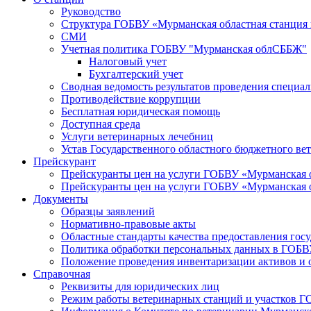
Руководство
Структура ГОБВУ «Мурманская областная станция п
СМИ
Учетная политика ГОБВУ "Мурманская облСББЖ"
Налоговый учет
Бухгалтерский учет
Сводная ведомость результатов проведения специа
Противодействие коррупции
Бесплатная юридическая помощь
Доступная среда
Услуги ветеринарных лечебниц
Устав Государственного областного бюджетного ве
Прейскурант
Прейскуранты цен на услуги ГОБВУ «Мурманская 
Прейскуранты цен на услуги ГОБВУ «Мурманская 
Документы
Образцы заявлений
Нормативно-правовые акты
Областные стандарты качества предоставления гос
Политика обработки персональных данных в ГОБ
Положение проведения инвентаризации активов и
Справочная
Реквизиты для юридических лиц
Режим работы ветеринарных станций и участков 