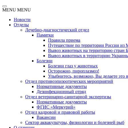
MENU
MENU
Новости
Отделы
Лечебно-диагностический отдел
Памятки
Правила приема
Путешествие по территории России из 
Вывоз животных на территорию стран Бе
Вывоз животных в территорию Украин
Болезни
Болезни глаз у животных
Осторожно, пироплазмоз!
Улыбнитесь, возможно, Вы делаете это 
Отдел противоэпизоотических мероприятий
Нормативные документы
Дезинфекционный отряд
Отдел ветеринарно-санитарной экспертизы
Нормативные документы
ФГИС «Меркурий»
Отдел кадровой и правовой работы
Вакансии
Сектор аквакультуры, физиологии и болезней рыб
О станции