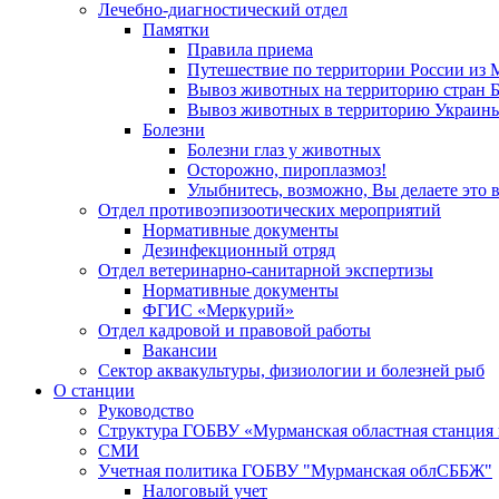
Лечебно-диагностический отдел
Памятки
Правила приема
Путешествие по территории России из 
Вывоз животных на территорию стран Бе
Вывоз животных в территорию Украин
Болезни
Болезни глаз у животных
Осторожно, пироплазмоз!
Улыбнитесь, возможно, Вы делаете это 
Отдел противоэпизоотических мероприятий
Нормативные документы
Дезинфекционный отряд
Отдел ветеринарно-санитарной экспертизы
Нормативные документы
ФГИС «Меркурий»
Отдел кадровой и правовой работы
Вакансии
Сектор аквакультуры, физиологии и болезней рыб
О станции
Руководство
Структура ГОБВУ «Мурманская областная станция п
СМИ
Учетная политика ГОБВУ "Мурманская облСББЖ"
Налоговый учет