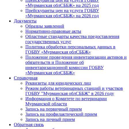
Прейскуранты цен на услуги ГОБВУ
«Мурманская облСББЖ» на 2025 год
Прейскуранты цен на услуги ГОБВУ
«Мурманская облСББЖ» на 2026 год
Документы
Образцы заявлений
Нормативно-правовые акты
Областные стандарты качества предоставления
государственных услуг
Политика обработки персональных данных в
ГОБВУ «Мурманская облСББЖ»
Положение проведения инвентаризации активов и
обязательств и Положение об
инвентаризационной комиссии ГОБВУ
«Мурманская облСББЖ»
Справочная
Реквизиты для юридических лиц
Режим работы ветеринарных станций и участков
ГОБВУ "Мурманская облСББЖ" в 2026 году
Информация о Комитете по ветеринарии
Мурманской области
Запись на первичный прием
Запись на профилактический прием
Запись на личный прием
Обратная связь