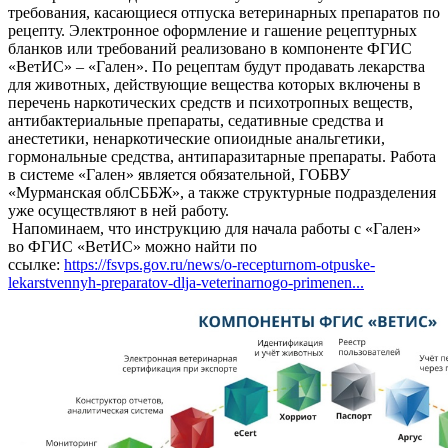
требования, касающиеся отпуска ветеринарных препаратов по
рецепту. Электронное оформление и гашение рецептурных
бланков или требований реализовано в компоненте ФГИС
«ВетИС» – «Гален». По рецептам будут продавать лекарства
для животных, действующие вещества которых включены в
перечень наркотических средств и психотропных веществ,
антибактериальные препараты, седативные средства и
анестетики, ненаркотические опиоидные анальгетики,
гормональные средства, антипаразитарные препараты. Работа
в системе «Гален» является обязательной, ГОБВУ
«Мурманская облСББЖ», а также структурные подразделения
уже осуществляют в ней работу.
Напоминаем, что инструкцию для начала работы с «Гален»
во ФГИС «ВетИС» можно найти по
ссылке:
https://fsvps.gov.ru/news/o-recepturnom-otpuske-
lekarstvennyh-preparatov-dlja-veterinarnogo-primenen...