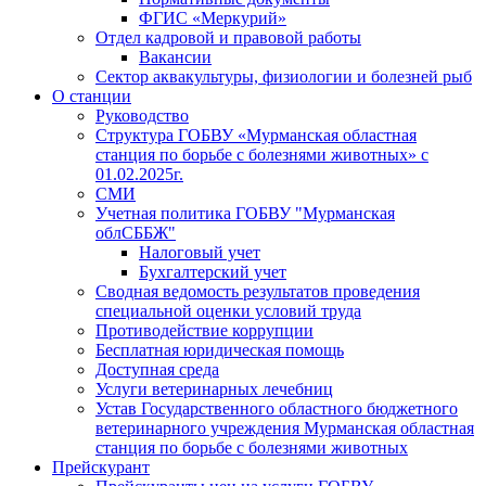
ФГИС «Меркурий»
Отдел кадровой и правовой работы
Вакансии
Сектор аквакультуры, физиологии и болезней рыб
О станции
Руководство
Структура ГОБВУ «Мурманская областная
станция по борьбе с болезнями животных» c
01.02.2025г.
СМИ
Учетная политика ГОБВУ "Мурманская
облСББЖ"
Налоговый учет
Бухгалтерский учет
Сводная ведомость результатов проведения
специальной оценки условий труда
Противодействие коррупции
Бесплатная юридическая помощь
Доступная среда
Услуги ветеринарных лечебниц
Устав Государственного областного бюджетного
ветеринарного учреждения Мурманская областная
станция по борьбе с болезнями животных
Прейскурант