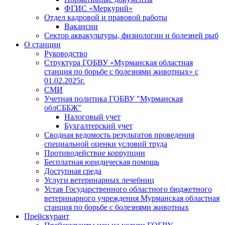
ФГИС «Меркурий»
Отдел кадровой и правовой работы
Вакансии
Сектор аквакультуры, физиологии и болезней рыб
О станции
Руководство
Структура ГОБВУ «Мурманская областная
станция по борьбе с болезнями животных» c
01.02.2025г.
СМИ
Учетная политика ГОБВУ "Мурманская
облСББЖ"
Налоговый учет
Бухгалтерский учет
Сводная ведомость результатов проведения
специальной оценки условий труда
Противодействие коррупции
Бесплатная юридическая помощь
Доступная среда
Услуги ветеринарных лечебниц
Устав Государственного областного бюджетного
ветеринарного учреждения Мурманская областная
станция по борьбе с болезнями животных
Прейскурант