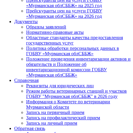
Прейскуранты цен на услуги ГОБВУ
«Мурманская облСББЖ» на 2025 год
Прейскуранты цен на услуги ГОБВУ
«Мурманская облСББЖ» на 2026 год
Документы
Образцы заявлений
Нормативно-правовые акты
Областные стандарты качества предоставления
государственных услуг
Политика обработки персональных данных в
ГОБВУ «Мурманская облСББЖ»
Положение проведения инвентаризации активов и
обязательств и Положение об
инвентаризационной комиссии ГОБВУ
«Мурманская облСББЖ»
Справочная
Реквизиты для юридических лиц
Режим работы ветеринарных станций и участков
ГОБВУ "Мурманская облСББЖ" в 2026 году
Информация о Комитете по ветеринарии
Мурманской области
Запись на первичный прием
Запись на профилактический прием
Запись на личный прием
Обратная связь