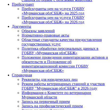
Прейскурант
Прейскуранты цен на услуги ГОБВУ
«Мурманская облСББЖ» на 2025 год
Прейскуранты цен на услуги ГОБВУ
«Мурманская облСББЖ» на 2026 год
Документы
Образцы заявлений
Нормативно-правовые акты
Областные стандарты качества предоставления
государственных услуг
Политика обработки персональных данных в
ГОБВУ «Мурманская облСББЖ»
Положение проведения инвентаризации активов и
обязательств и Положение об
инвентаризационной комиссии ГОБВУ
«Мурманская облСББЖ»
Справочная
Реквизиты для юридических лиц
Режим работы ветеринарных станций и участков
ГОБВУ "Мурманская облСББЖ" в 2026 году
Информация о Комитете по ветеринарии
Мурманской области
Запись на первичный прием
Запись на профилактический прием