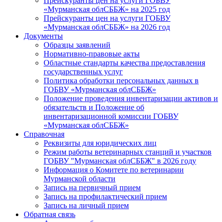
Прейскуранты цен на услуги ГОБВУ
«Мурманская облСББЖ» на 2025 год
Прейскуранты цен на услуги ГОБВУ
«Мурманская облСББЖ» на 2026 год
Документы
Образцы заявлений
Нормативно-правовые акты
Областные стандарты качества предоставления
государственных услуг
Политика обработки персональных данных в
ГОБВУ «Мурманская облСББЖ»
Положение проведения инвентаризации активов и
обязательств и Положение об
инвентаризационной комиссии ГОБВУ
«Мурманская облСББЖ»
Справочная
Реквизиты для юридических лиц
Режим работы ветеринарных станций и участков
ГОБВУ "Мурманская облСББЖ" в 2026 году
Информация о Комитете по ветеринарии
Мурманской области
Запись на первичный прием
Запись на профилактический прием
Запись на личный прием
Обратная связь