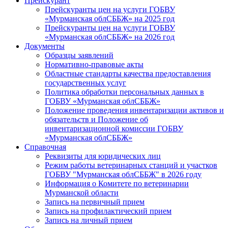
Прейскурант
Прейскуранты цен на услуги ГОБВУ
«Мурманская облСББЖ» на 2025 год
Прейскуранты цен на услуги ГОБВУ
«Мурманская облСББЖ» на 2026 год
Документы
Образцы заявлений
Нормативно-правовые акты
Областные стандарты качества предоставления
государственных услуг
Политика обработки персональных данных в
ГОБВУ «Мурманская облСББЖ»
Положение проведения инвентаризации активов и
обязательств и Положение об
инвентаризационной комиссии ГОБВУ
«Мурманская облСББЖ»
Справочная
Реквизиты для юридических лиц
Режим работы ветеринарных станций и участков
ГОБВУ "Мурманская облСББЖ" в 2026 году
Информация о Комитете по ветеринарии
Мурманской области
Запись на первичный прием
Запись на профилактический прием
Запись на личный прием