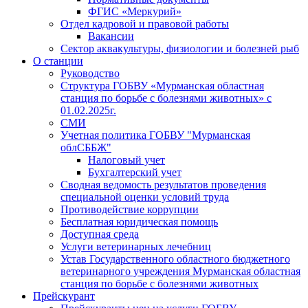
ФГИС «Меркурий»
Отдел кадровой и правовой работы
Вакансии
Сектор аквакультуры, физиологии и болезней рыб
О станции
Руководство
Структура ГОБВУ «Мурманская областная
станция по борьбе с болезнями животных» c
01.02.2025г.
СМИ
Учетная политика ГОБВУ "Мурманская
облСББЖ"
Налоговый учет
Бухгалтерский учет
Сводная ведомость результатов проведения
специальной оценки условий труда
Противодействие коррупции
Бесплатная юридическая помощь
Доступная среда
Услуги ветеринарных лечебниц
Устав Государственного областного бюджетного
ветеринарного учреждения Мурманская областная
станция по борьбе с болезнями животных
Прейскурант