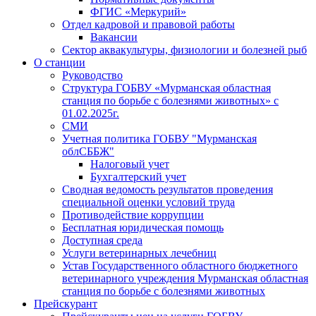
ФГИС «Меркурий»
Отдел кадровой и правовой работы
Вакансии
Сектор аквакультуры, физиологии и болезней рыб
О станции
Руководство
Структура ГОБВУ «Мурманская областная
станция по борьбе с болезнями животных» c
01.02.2025г.
СМИ
Учетная политика ГОБВУ "Мурманская
облСББЖ"
Налоговый учет
Бухгалтерский учет
Сводная ведомость результатов проведения
специальной оценки условий труда
Противодействие коррупции
Бесплатная юридическая помощь
Доступная среда
Услуги ветеринарных лечебниц
Устав Государственного областного бюджетного
ветеринарного учреждения Мурманская областная
станция по борьбе с болезнями животных
Прейскурант