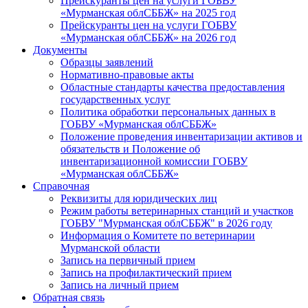
Прейскуранты цен на услуги ГОБВУ
«Мурманская облСББЖ» на 2025 год
Прейскуранты цен на услуги ГОБВУ
«Мурманская облСББЖ» на 2026 год
Документы
Образцы заявлений
Нормативно-правовые акты
Областные стандарты качества предоставления
государственных услуг
Политика обработки персональных данных в
ГОБВУ «Мурманская облСББЖ»
Положение проведения инвентаризации активов и
обязательств и Положение об
инвентаризационной комиссии ГОБВУ
«Мурманская облСББЖ»
Справочная
Реквизиты для юридических лиц
Режим работы ветеринарных станций и участков
ГОБВУ "Мурманская облСББЖ" в 2026 году
Информация о Комитете по ветеринарии
Мурманской области
Запись на первичный прием
Запись на профилактический прием
Запись на личный прием
Обратная связь