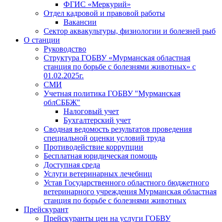
ФГИС «Меркурий»
Отдел кадровой и правовой работы
Вакансии
Сектор аквакультуры, физиологии и болезней рыб
О станции
Руководство
Структура ГОБВУ «Мурманская областная
станция по борьбе с болезнями животных» c
01.02.2025г.
СМИ
Учетная политика ГОБВУ "Мурманская
облСББЖ"
Налоговый учет
Бухгалтерский учет
Сводная ведомость результатов проведения
специальной оценки условий труда
Противодействие коррупции
Бесплатная юридическая помощь
Доступная среда
Услуги ветеринарных лечебниц
Устав Государственного областного бюджетного
ветеринарного учреждения Мурманская областная
станция по борьбе с болезнями животных
Прейскурант
Прейскуранты цен на услуги ГОБВУ