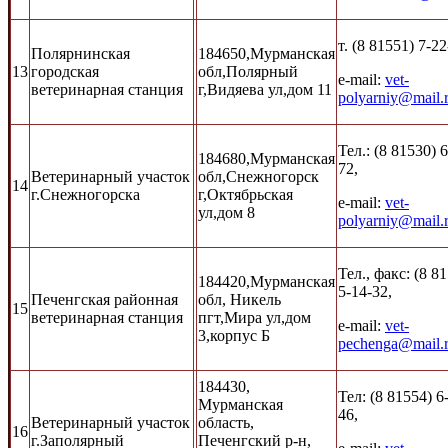
т. (8 81551) 7-2
Полярнинская
184650,Мурманская
13
городская
обл,Полярный
e-mail:
vet-
ветеринарная станция
г,Видяева ул,дом 11
polyarniy@mail.
Тел.: (8 81530) 
184680,Мурманская
72,
Ветеринарный участок
обл,Снежногорск
14
г.Снежногорска
г,Октябрьская
e-mail:
vet-
ул,дом 8
polyarniy@mail.
Тел., факс: (8 8
184420,Мурманская
5-14-32,
Печенгская районная
обл, Никель
15
ветеринарная станция
пгт,Мира ул,дом
e-mail:
vet-
3,корпус Б
pechenga@mail.
184430,
Тел: (8 81554) 6
Мурманская
46,
Ветеринарный участок
область,
16
г.Заполярный
Печенгский р-н,