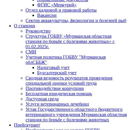
ФГИС «Меркурий»
Отдел кадровой и правовой работы
Вакансии
Сектор аквакультуры, физиологии и болезней рыб
О станции
Руководство
Структура ГОБВУ «Мурманская областная
станция по борьбе с болезнями животных» c
01.02.2025г.
СМИ
Учетная политика ГОБВУ "Мурманская
облСББЖ"
Налоговый учет
Бухгалтерский учет
Сводная ведомость результатов проведения
специальной оценки условий труда
Противодействие коррупции
Бесплатная юридическая помощь
Доступная среда
Услуги ветеринарных лечебниц
Устав Государственного областного бюджетного
ветеринарного учреждения Мурманская областная
станция по борьбе с болезнями животных
Прейскурант