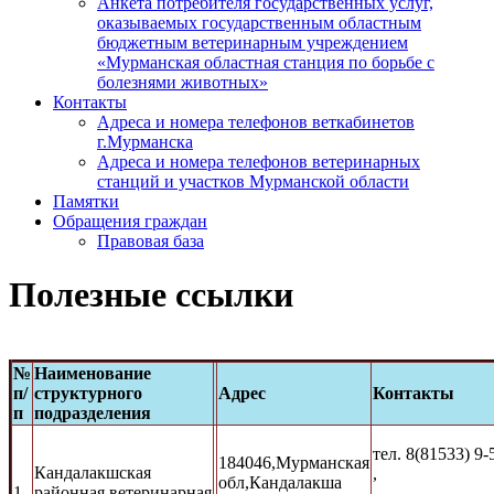
Анкета потребителя государственных услуг,
оказываемых государственным областным
бюджетным ветеринарным учреждением
«Мурманская областная станция по борьбе с
болезнями животных»
Контакты
Адреса и номера телефонов веткабинетов
г.Мурманска
Адреса и номера телефонов ветеринарных
станций и участков Мурманской области
Памятки
Обращения граждан
Правовая база
Полезные ссылки
№
Наименование
п/
структурного
Адрес
Контакты
п
подразделения
тел. 8(81533) 9-
184046,Мурманская
Кандалакшская
,
обл,Кандалакша
1
районная ветеринарная