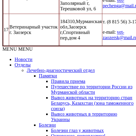
e-mail:
vet-
Заполярный г,
pechenga@mail.
Терешковой ул, 6
184310,Мурманская
т. (8 815 56) 3-1
Ветеринарный участок
обл,Заозерск
17
e-mail:
vet-
г. Заозерск
г,Спортивный
zaozersk@mail.r
пер,дом 4
MENU
MENU
Новости
Отделы
Лечебно-диагностический отдел
Памятки
Правила приема
Путешествие по территории России из
Мурманской области
Вывоз животных на территорию стран
Беларусь, Казахстан (зона таможенного
союза)
Вывоз животных в территорию
Украины
Болезни
Болезни глаз у животных
Осторожно, пироплазмоз!