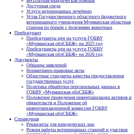
Бесплатная юридическая помощь
Доступная среда
Услуги ветеринарных лечебниц
Устав Государственного областного бюджетного
ветеринарного учреждения Мурманская областная
станция по борьбе с болезнями животных
Прейскурант
Прейскуранты цен на услуги ГОБВУ
«Мурманская облСББЖ» на 2025 год
Прейскуранты цен на услуги ГОБВУ
«Мурманская облСББЖ» на 2026 год
Документы
Образцы заявлений
Нормативно-правовые акты
Областные стандарты качества предоставления
государственных услуг
Политика обработки персональных данных в
ГОБВУ «Мурманская облСББЖ»
Положение проведения инвентаризации активов и
обязательств и Положение об
инвентаризационной комиссии ГОБВУ
«Мурманская облСББЖ»
Справочная
Реквизиты для юридических лиц
Режим работы ветеринарных станций и участков