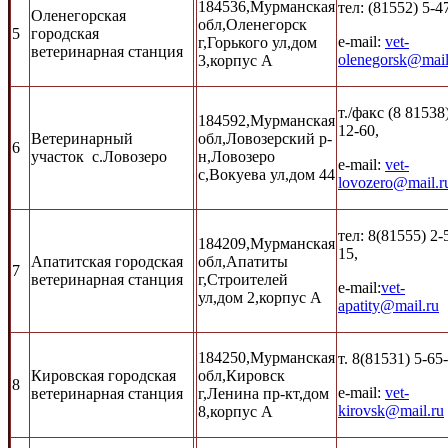
184536,Мурманская
тел: (81552) 5-4
Оленегорская
обл,Оленегорск
5
городская
e-mail:
vet-
г,Горького ул,дом
ветеринарная станция
olenegorsk@mail
3,корпус А
т./факс (8 81538)
184592,Мурманская
12-60,
Ветеринарный
обл,Ловозерский р-
6
участок с.Ловозеро
н,Ловозеро
e-mail:
vet-
с,Вокуева ул,дом 44
lovozero@mail.r
тел: 8(81555) 2-
184209,Мурманская
15,
Апатитская городская
обл,Апатиты
7
ветеринарная станция
г,Строителей
e-mail:
vet-
ул,дом 2,корпус А
apatity@mail.ru
184250,Мурманская
т. 8(81531) 5-65
Кировская городская
обл,Кировск
8
e-mail:
vet-
ветеринарная станция
г,Ленина пр-кт,дом
kirovsk@mail.ru
8,корпус А