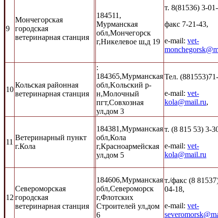
т. 8(81536) 3-01
184511,
Мончегорская
Мурманская
факс 7-21-43,
9
городская
обл,Мончегорск
ветеринарная станция
e-mail:
vet-
г,Никелевое ш,д 19
monchegorsk@ma
:
184365,Мурманская
Тел. (881553)71
Кольская районная
обл,Kольский р-
10
e-mail:
vet-
ветеринарная станция
н,Молочный
kola@mail.ru
,
пгт,Совхозная
ул,дом 3
184381,Мурманская
т. (8 815 53) 3-3
Ветеринарный пункт
обл,Кола
11
e-mail:
vet-
г.Кола
г,Красноармейская
kola@mail.ru
ул,дом 5
184606,Мурманская
т./факс (8 81537)
Североморская
обл,Североморск
04-18,
12
городская
г,Флотских
e-mail:
vet-
ветеринарная станция
Строителей ул,дом
severomorsk@mai
6