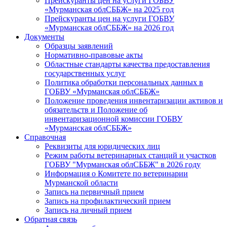
Прейскуранты цен на услуги ГОБВУ
«Мурманская облСББЖ» на 2025 год
Прейскуранты цен на услуги ГОБВУ
«Мурманская облСББЖ» на 2026 год
Документы
Образцы заявлений
Нормативно-правовые акты
Областные стандарты качества предоставления
государственных услуг
Политика обработки персональных данных в
ГОБВУ «Мурманская облСББЖ»
Положение проведения инвентаризации активов и
обязательств и Положение об
инвентаризационной комиссии ГОБВУ
«Мурманская облСББЖ»
Справочная
Реквизиты для юридических лиц
Режим работы ветеринарных станций и участков
ГОБВУ "Мурманская облСББЖ" в 2026 году
Информация о Комитете по ветеринарии
Мурманской области
Запись на первичный прием
Запись на профилактический прием
Запись на личный прием
Обратная связь