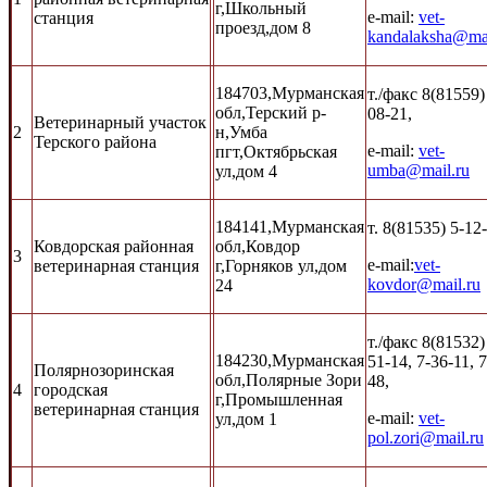
г,Школьный
e-mail:
vet-
станция
проезд,дом 8
kandalaksha@mai
184703,Мурманская
т./факс 8(81559)
обл,Терский р-
08-21,
Ветеринарный участок
2
н,Умба
Терского района
e-mail:
vet-
пгт,Октябрьская
umba@mail.ru
ул,дом 4
184141,Мурманская
т. 8(81535) 5-12
Ковдорская районная
обл,Ковдор
3
e-mail:
vet-
ветеринарная станция
г,Горняков ул,дом
kovdor@mail.ru
24
т./факс 8(81532)
184230,Мурманская
51-14, 7-36-11, 
Полярнозоринская
обл,Полярные Зори
48,
4
городская
г,Промышленная
ветеринарная станция
e-mail:
vet-
ул,дом 1
pol.zori@mail.ru