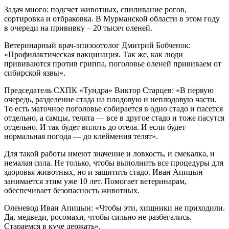
Задач много: подсчет животных, спиливание рогов,
сортировка и отбраковка. В Мурманской области в этом году
в очереди на прививку – 20 тысяч оленей.
Ветеринарный врач-эпизоотолог Дмитрий Бобченок:
«Профилактическая вакцинация. Так же, как люди
прививаются против гриппа, поголовье оленей прививаем от
сибирской язвы».
Председатель СХПК «Тундра» Виктор Старцев: «В первую
очередь, разделение стада на плодовую и неплодовую части.
То есть маточное поголовье собирается в одно стадо и пасется
отдельно, а самцы, телята — все в другое стадо и тоже пасутся
отдельно. И так будет вплоть до отела. И если будет
нормальная погода — до клеймения телят».
Для такой работы имеют значение и ловкость, и смекалка, и
немалая сила. Не только, чтобы выполнить все процедуры для
здоровья животных, но и защитить стадо. Иван Апицын
занимается этим уже 10 лет. Помогает ветеринарам,
обеспечивает безопасность животных.
Оленевод Иван Апицын: «Чтобы эти, хищники не приходили.
Да, медведи, росомахи, чтобы сильно не разбегались.
Стараемся в куче держать».