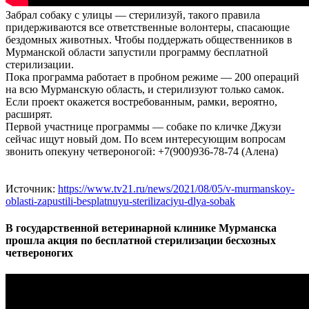
Забрал собаку с улицы — стерилизуй, такого правила
придерживаются все ответственные волонтеры, спасающие
бездомных животных. Чтобы поддержать общественников в
Мурманской области запустили программу бесплатной
стерилизации.
Пока программа работает в пробном режиме — 200 операций
на всю Мурманскую область, и стерилизуют только самок.
Если проект окажется востребованным, рамки, вероятно,
расширят.
Первой участнице программы — собаке по кличке Джузи
сейчас ищут новый дом. По всем интересующим вопросам
звонить опекуну четвероногой: +7(900)936-78-74 (Алена)
Источник:
https://www.tv21.ru/news/2021/08/05/v-murmanskoy-
oblasti-zapustili-besplatnuyu-sterilizaciyu-dlya-sobak
В государственной ветеринарной клинике Мурманска
прошла акция по бесплатной стерилизации бесхозных
четвероногих