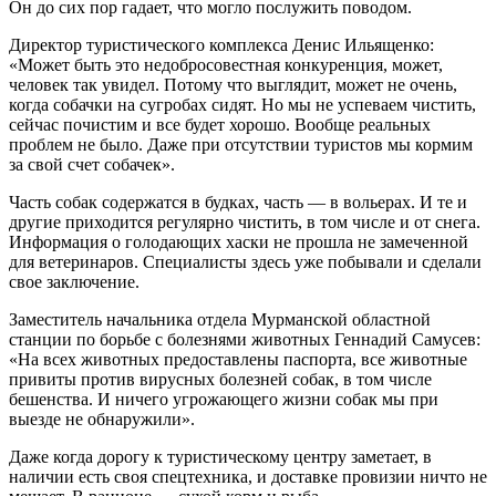
Он до сих пор гадает, что могло послужить поводом.
Директор туристического комплекса Денис Ильященко:
«Может быть это недобросовестная конкуренция, может,
человек так увидел. Потому что выглядит, может не очень,
когда собачки на сугробах сидят. Но мы не успеваем чистить,
сейчас почистим и все будет хорошо. Вообще реальных
проблем не было. Даже при отсутствии туристов мы кормим
за свой счет собачек».
Часть собак содержатся в будках, часть — в вольерах. И те и
другие приходится регулярно чистить, в том числе и от снега.
Информация о голодающих хаски не прошла не замеченной
для ветеринаров. Специалисты здесь уже побывали и сделали
свое заключение.
Заместитель начальника отдела Мурманской областной
станции по борьбе с болезнями животных Геннадий Самусев:
«На всех животных предоставлены паспорта, все животные
привиты против вирусных болезней собак, в том числе
бешенства. И ничего угрожающего жизни собак мы при
выезде не обнаружили».
Даже когда дорогу к туристическому центру заметает, в
наличии есть своя спецтехника, и доставке провизии ничто не