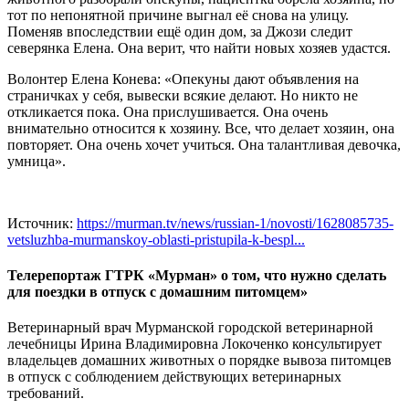
тот по непонятной причине выгнал её снова на улицу.
Поменяв впоследствии ещё один дом, за Джози следит
северянка Елена. Она верит, что найти новых хозяев удастся.
Волонтер Елена Конева: «Опекуны дают объявления на
страничках у себя, вывески всякие делают. Но никто не
откликается пока. Она прислушивается. Она очень
внимательно относится к хозяину. Все, что делает хозяин, она
повторяет. Она очень хочет учиться. Она талантливая девочка,
умница».
Источник:
https://murman.tv/news/russian-1/novosti/1628085735-
vetsluzhba-murmanskoy-oblasti-pristupila-k-bespl...
Телерепортаж ГТРК «Мурман» о том, что нужно сделать
для поездки в отпуск с домашним питомцем»
Ветеринарный врач Мурманской городской ветеринарной
лечебницы Ирина Владимировна Локоченко консультирует
владельцев домашних животных о порядке вывоза питомцев
в отпуск с соблюдением действующих ветеринарных
требований.