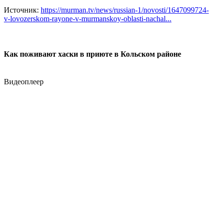
Источник:
https://murman.tv/news/russian-1/novosti/1647099724-
v-lovozerskom-rayone-v-murmanskoy-oblasti-nachal...
Как поживают хаски в приюте в Кольском районе
Видеоплеер