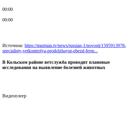
00:00
00:00
Источник:
https://murman.tv/news/russian-1/novosti/1595913978-
specialisty-vetkontrolya-prodolzhayut-obezd-ferm...
В Кольском районе ветслужба проводит плановые
исследования на выявление болезней животных
Видеоплеер