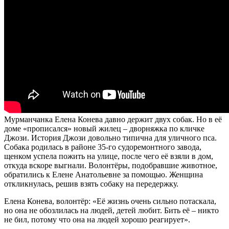
Мурманчанка Елена Конева давно держит двух собак. Но в её
доме «прописался» новый жилец – дворняжка по кличке
Джози. История Джози довольно типична для уличного пса.
Собака родилась в районе 35-го судоремонтного завода,
щенком успела пожить на улице, после чего её взяли в дом,
откуда вскоре выгнали. Волонтёры, подобравшие животное,
обратились к Елене Анатольевне за помощью. Женщина
откликнулась, решив взять собаку на передержку.
Елена Конева, волонтёр: «Её жизнь очень сильно потаскала,
но она не обозлилась на людей, детей любит. Бить её – никто
не бил, потому что она на людей хорошо реагирует».