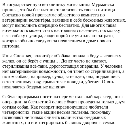
В государственную ветклинику жительница Мурманска
пришла, чтобы бесплатно стерилизовать своего питомца.
Согласно новой программе областного комитета по
ветеринарии волонтёры, взявшие к себе бесхозных животных,
могут выполнить операцию бесплатно. Для многих такая
возможность может стать настоящим спасением, поскольку,
взяв собаку с улицы, люди порой не учитывают затраты,
которые обычно следуют за появлением в доме нового
питомца.
Инга Снежная, волонтёр: «Собака попала в беду – человеку
жалко, он её берёт с улицы… Денег часто не хватает,
стерилизация всё-таки, дорогостоящая операция. У человека
нет материальной возможности, он тянет со стерилизацией, а
потом собака, например, сучка, затечкует, она, поддавшись
естественному зову, срывается с поводка, убегает. Опять
появляются бездомные щенята».
Сейчас программа носит экспериментальный характер, пока
операции на бесплатной основе будет проведены только двум
сотням собак. Как говорят неравнодушные любители
четвероногих, такие акции весьма полезны, поскольку
позволяют не только снизить количество бездомных
животных, но и интегрировать бывших дворняг в семьи.