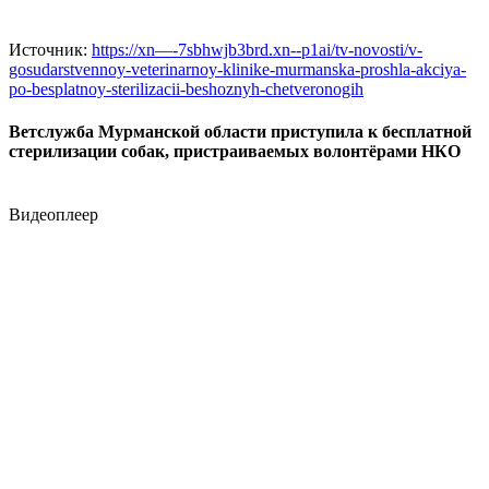
Источник:
https://xn—-7sbhwjb3brd.xn--p1ai/tv-novosti/v-
gosudarstvennoy-veterinarnoy-klinike-murmanska-proshla-akciya-
po-besplatnoy-sterilizacii-beshoznyh-chetveronogih
Ветслужба Мурманской области приступила к бесплатной
стерилизации собак, пристраиваемых волонтёрами НКО
Видеоплеер