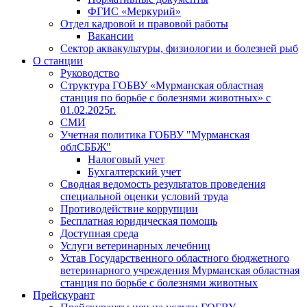
ФГИС «Меркурий»
Отдел кадровой и правовой работы
Вакансии
Сектор аквакультуры, физиологии и болезней рыб
О станции
Руководство
Структура ГОБВУ «Мурманская областная
станция по борьбе с болезнями животных» c
01.02.2025г.
СМИ
Учетная политика ГОБВУ "Мурманская
облСББЖ"
Налоговый учет
Бухгалтерский учет
Сводная ведомость результатов проведения
специальной оценки условий труда
Противодействие коррупции
Бесплатная юридическая помощь
Доступная среда
Услуги ветеринарных лечебниц
Устав Государственного областного бюджетного
ветеринарного учреждения Мурманская областная
станция по борьбе с болезнями животных
Прейскурант