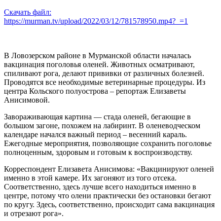
Скачать файл:
https://murman.tv/upload/2022/03/12/781578950.mp4?_=1
В Ловозерском районе в Мурманской области началась
вакцинация поголовья оленей. Животных осматривают,
спиливают рога, делают прививки от различных болезней.
Проводятся все необходимые ветеринарные процедуры. Из
центра Кольского полуострова – репортаж Елизаветы
Анисимовой.
Завораживающая картина — стада оленей, бегающие в
большом загоне, похожем на лабиринт. В оленеводческом
календаре начался важный период – весенний караль.
Ежегодные мероприятия, позволяющие сохранить поголовье
полноценным, здоровым и готовым к воспроизводству.
Корреспондент Елизавета Анисимова: «Вакцинируют оленей
именно в этой камере. Их загоняют из того отсека.
Соответственно, здесь лучше всего находиться именно в
центре, потому что олени практически без остановки бегают
по кругу. Здесь, соответственно, происходит сама вакцинация
и отрезают рога».