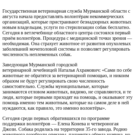
Государственная ветеринарная служба Мурманской области с
августа начала предоставлять волонтёрам некоммерческих
организаций, которые пристраивают безнадзорных животных
новым владельцам, услуги по стерилизации собак бесплатно.
Сегодня в ветлечебнице областного центра состоялся первый
приём волонтёров. Процедура с медицинской точки зрения —
необходимая. Она страхует животное от развития опухолевых
заболеваний мочеполовой системы и позволяет регулировать
численность неплеменных собак.
Заведующая Мурманской городской
ветеринарной лечебницей Наталья Ахрамович: «Сами по себе
животные не обратятся за ветеринарной помощью, и никоим
образом не будут регулировать свою численность
самостоятельно. Службы муниципальные, которые
занимаются отловом животных, видимо, не справляются, и те
люди, которые первыми приходят на помощь, и оказывают эту
помощь именно тем животным, которые на самом деле в ней
нуждаются, как правило, это именно волонтёры».
Сегодня среди первых обратившихся по программе
поддержки волонтёров — Елена Конева и четвероногая
Джози. Собака родилась на территории 35-го завода. Родню
животного разобрали опекуны, пациентка обрела хозяина, но