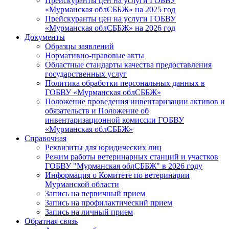
Прейскуранты цен на услуги ГОБВУ
«Мурманская облСББЖ» на 2025 год
Прейскуранты цен на услуги ГОБВУ
«Мурманская облСББЖ» на 2026 год
Документы
Образцы заявлений
Нормативно-правовые акты
Областные стандарты качества предоставления
государственных услуг
Политика обработки персональных данных в
ГОБВУ «Мурманская облСББЖ»
Положение проведения инвентаризации активов и
обязательств и Положение об
инвентаризационной комиссии ГОБВУ
«Мурманская облСББЖ»
Справочная
Реквизиты для юридических лиц
Режим работы ветеринарных станций и участков
ГОБВУ "Мурманская облСББЖ" в 2026 году
Информация о Комитете по ветеринарии
Мурманской области
Запись на первичный прием
Запись на профилактический прием
Запись на личный прием
Обратная связь