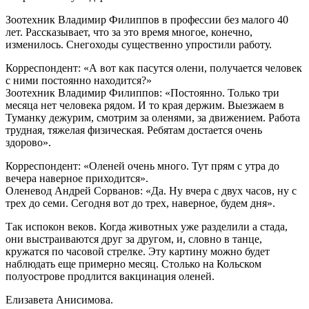
Зоотехник Владимир Филиппов в профессии без малого 40
лет. Рассказывает, что за это время многое, конечно,
изменилось. Снегоходы существенно упростили работу.
Корреспондент: «А вот как пасутся олени, получается человек
с ними постоянно находится?»
Зоотехник Владимир Филиппов: «Постоянно. Только три
месяца нет человека рядом. И то края держим. Выезжаем в
Туманку дежурим, смотрим за оленями, за движением. Работа
трудная, тяжелая физическая. Ребятам достается очень
здорово».
Корреспондент: «Оленей очень много. Тут прям с утра до
вечера наверное приходится».
Оленевод Андрей Сорванов: «Да. Ну вчера с двух часов, ну с
трех до семи. Сегодня вот до трех, наверное, будем дня».
Так испокон веков. Когда животных уже разделили а стада,
они выстраиваются друг за другом, и, словно в танце,
кружатся по часовой стрелке. Эту картину можно будет
наблюдать еще примерно месяц. Столько на Кольском
полуострове продлится вакцинация оленей.
Елизавета Анисимова.