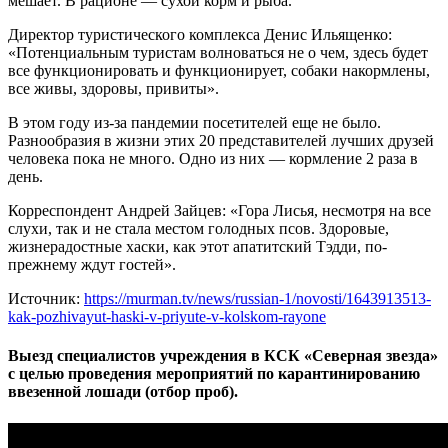
мешает. В рационе — сухой корм и рыба.
Директор туристического комплекса Денис Ильященко:
«Потенциальным туристам волноваться не о чем, здесь будет
все функционировать и функционирует, собаки накормлены,
все живы, здоровы, привиты».
В этом году из-за пандемии посетителей еще не было.
Разнообразия в жизни этих 20 представителей лучших друзей
человека пока не много. Одно из них — кормление 2 раза в
день.
Корреспондент Андрей Зайцев: «Гора Лисья, несмотря на все
слухи, так и не стала местом голодных псов. Здоровые,
жизнерадостные хаски, как этот апатитский Тэдди, по-
прежнему ждут гостей».
Источник:
https://murman.tv/news/russian-1/novosti/1643913513-
kak-pozhivayut-haski-v-priyute-v-kolskom-rayone
Выезд специалистов учреждения в КСК «Северная звезда»
с целью проведения мероприятий по карантинированию
ввезенной лошади (отбор проб).