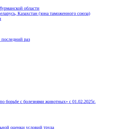
Мурманской области
ларусь, Казахстан (зона таможенного союза)
ы
в последний раз
о борьбе с болезнями животных» c 01.02.2025г.
льной оценки условий труда