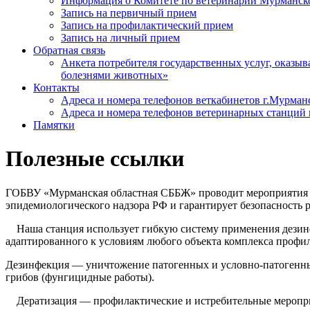
Информация о Комитете по ветеринарии Мурманск
Запись на первичный прием
Запись на профилактический прием
Запись на личный прием
Обратная связь
Анкета потребителя государственных услуг, оказ
болезнями животных»
Контакты
Адреса и номера телефонов веткабинетов г.Мурман
Адреса и номера телефонов ветеринарных станций 
Памятки
Полезные ссылки
ГОБВУ «Мурманская областная СББЖ» проводит мероприятия п
эпидемиологического надзора РФ и гарантирует безопасность 
Наша станция использует гибкую систему применения дезинф
адаптированного к условиям любого объекта комплекса профи
Дезинфекция — уничтожение патогенных и условно-патогенны
грибов (фунгицидные работы).
Дератизация — профилактические и истребительные мероприя