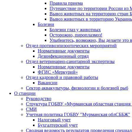
Правила приема
Путешествие по территории России из 
Вывоз животных на территорию стран Бе
Вывоз животных в территорию Украин
Болезни
Болезни глаз у животных
Осторожно, пироплазмоз!
Улыбнитесь, возможно, Вы делаете это 
Отдел противоэпизоотических мероприятий
Нормативные документы
Дезинфекционный отряд
Отдел ветеринарно-санитарной экспертизы
Нормативные документы
ФГИС «Меркурий»
Отдел кадровой и правовой работы
Вакансии
Сектор аквакультуры, физиологии и болезней рыб
О станции
Руководство
Структура ГОБВУ «Мурманская областная станция п
СМИ
Учетная политика ГОБВУ "Мурманская облСББЖ"
Налоговый учет
Бухгалтерский учет
Сводная ведомость результатов проведения специа