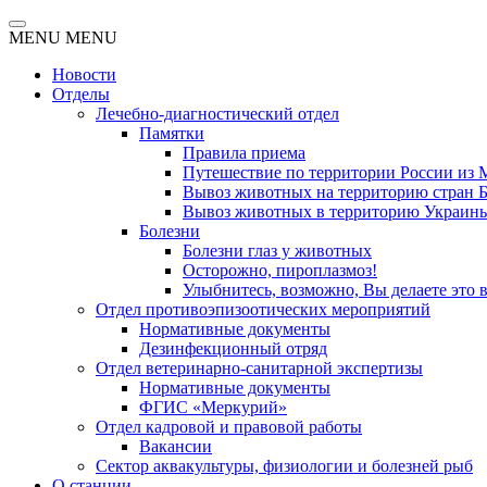
MENU
MENU
Новости
Отделы
Лечебно-диагностический отдел
Памятки
Правила приема
Путешествие по территории России из 
Вывоз животных на территорию стран Бе
Вывоз животных в территорию Украин
Болезни
Болезни глаз у животных
Осторожно, пироплазмоз!
Улыбнитесь, возможно, Вы делаете это 
Отдел противоэпизоотических мероприятий
Нормативные документы
Дезинфекционный отряд
Отдел ветеринарно-санитарной экспертизы
Нормативные документы
ФГИС «Меркурий»
Отдел кадровой и правовой работы
Вакансии
Сектор аквакультуры, физиологии и болезней рыб
О станции