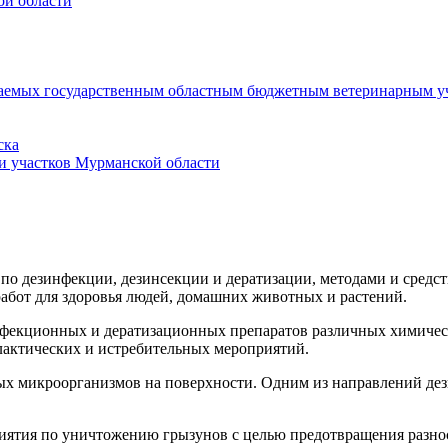
ой области
ываемых государственным областным бюджетным ветеринарным уч
ска
и участков Мурманской области
о дезинфекции, дезинсекции и дератизации, методами и средс
работ для здоровья людей, домашних животных и растений.
екционных и дератизационных препаратов различных химическ
лактических и истребительных мероприятий.
х микроорганизмов на поверхности. Одним из направлений де
тия по уничтожению грызунов с целью предотвращения разнос