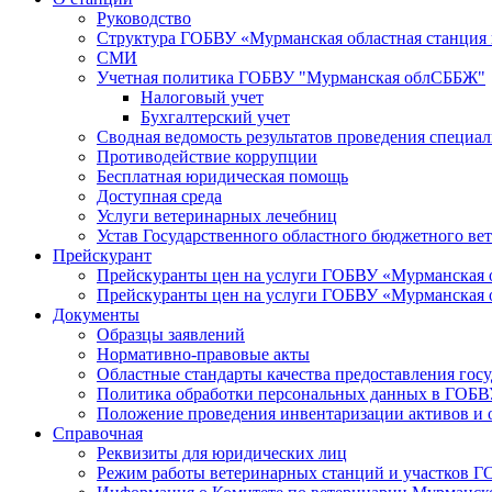
Руководство
Структура ГОБВУ «Мурманская областная станция п
СМИ
Учетная политика ГОБВУ "Мурманская облСББЖ"
Налоговый учет
Бухгалтерский учет
Сводная ведомость результатов проведения специа
Противодействие коррупции
Бесплатная юридическая помощь
Доступная среда
Услуги ветеринарных лечебниц
Устав Государственного областного бюджетного ве
Прейскурант
Прейскуранты цен на услуги ГОБВУ «Мурманская 
Прейскуранты цен на услуги ГОБВУ «Мурманская 
Документы
Образцы заявлений
Нормативно-правовые акты
Областные стандарты качества предоставления гос
Политика обработки персональных данных в ГОБ
Положение проведения инвентаризации активов и
Справочная
Реквизиты для юридических лиц
Режим работы ветеринарных станций и участков 