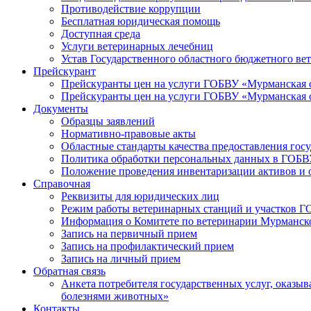
Противодействие коррупции
Бесплатная юридическая помощь
Доступная среда
Услуги ветеринарных лечебниц
Устав Государственного областного бюджетного ве
Прейскурант
Прейскуранты цен на услуги ГОБВУ «Мурманская 
Прейскуранты цен на услуги ГОБВУ «Мурманская 
Документы
Образцы заявлений
Нормативно-правовые акты
Областные стандарты качества предоставления гос
Политика обработки персональных данных в ГОБ
Положение проведения инвентаризации активов и
Справочная
Реквизиты для юридических лиц
Режим работы ветеринарных станций и участков 
Информация о Комитете по ветеринарии Мурманск
Запись на первичный прием
Запись на профилактический прием
Запись на личный прием
Обратная связь
Анкета потребителя государственных услуг, оказ
болезнями животных»
Контакты