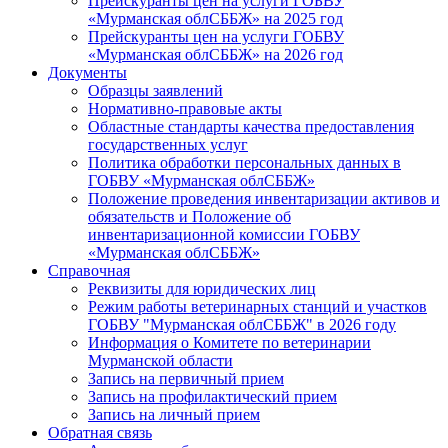
Прейскуранты цен на услуги ГОБВУ
«Мурманская облСББЖ» на 2025 год
Прейскуранты цен на услуги ГОБВУ
«Мурманская облСББЖ» на 2026 год
Документы
Образцы заявлений
Нормативно-правовые акты
Областные стандарты качества предоставления
государственных услуг
Политика обработки персональных данных в
ГОБВУ «Мурманская облСББЖ»
Положение проведения инвентаризации активов и
обязательств и Положение об
инвентаризационной комиссии ГОБВУ
«Мурманская облСББЖ»
Справочная
Реквизиты для юридических лиц
Режим работы ветеринарных станций и участков
ГОБВУ "Мурманская облСББЖ" в 2026 году
Информация о Комитете по ветеринарии
Мурманской области
Запись на первичный прием
Запись на профилактический прием
Запись на личный прием
Обратная связь