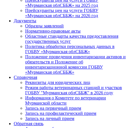
Прейскуранты цен на услуги ГОБВУ
«Мурманская облСББЖ» на 2025 год
Прейскуранты цен на услуги ГОБВУ
«Мурманская облСББЖ» на 2026 год
Документы
Образцы заявлений
Нормативно-правовые акты
Областные стандарты качества предоставления
государственных услуг
Политика обработки персональных данных в
ГОБВУ «Мурманская облСББЖ»
Положение проведения инвентаризации активов и
обязательств и Положение об
инвентаризационной комиссии ГОБВУ
«Мурманская облСББЖ»
Справочная
Реквизиты для юридических лиц
Режим работы ветеринарных станций и участков
ГОБВУ "Мурманская облСББЖ" в 2026 году
Информация о Комитете по ветеринарии
Мурманской области
Запись на первичный прием
Запись на профилактический прием
Запись на личный прием
Обратная связь