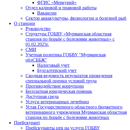
ФГИС «Меркурий»
Отдел кадровой и правовой работы
Вакансии
Сектор аквакультуры, физиологии и болезней рыб
О станции
Руководство
Структура ГОБВУ «Мурманская областная
станция по борьбе с болезнями животных» c
01.02.2025г.
СМИ
Учетная политика ГОБВУ "Мурманская
облСББЖ"
Налоговый учет
Бухгалтерский учет
Сводная ведомость результатов проведения
специальной оценки условий труда
Противодействие коррупции
Бесплатная юридическая помощь
Доступная среда
Услуги ветеринарных лечебниц
Устав Государственного областного бюджетного
ветеринарного учреждения Мурманская областная
станция по борьбе с болезнями животных
Прейскурант
Прейскуранты цен на услуги ГОБВУ