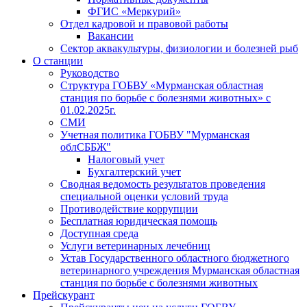
ФГИС «Меркурий»
Отдел кадровой и правовой работы
Вакансии
Сектор аквакультуры, физиологии и болезней рыб
О станции
Руководство
Структура ГОБВУ «Мурманская областная
станция по борьбе с болезнями животных» c
01.02.2025г.
СМИ
Учетная политика ГОБВУ "Мурманская
облСББЖ"
Налоговый учет
Бухгалтерский учет
Сводная ведомость результатов проведения
специальной оценки условий труда
Противодействие коррупции
Бесплатная юридическая помощь
Доступная среда
Услуги ветеринарных лечебниц
Устав Государственного областного бюджетного
ветеринарного учреждения Мурманская областная
станция по борьбе с болезнями животных
Прейскурант