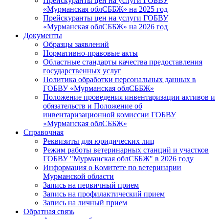
Прейскуранты цен на услуги ГОБВУ
«Мурманская облСББЖ» на 2025 год
Прейскуранты цен на услуги ГОБВУ
«Мурманская облСББЖ» на 2026 год
Документы
Образцы заявлений
Нормативно-правовые акты
Областные стандарты качества предоставления
государственных услуг
Политика обработки персональных данных в
ГОБВУ «Мурманская облСББЖ»
Положение проведения инвентаризации активов и
обязательств и Положение об
инвентаризационной комиссии ГОБВУ
«Мурманская облСББЖ»
Справочная
Реквизиты для юридических лиц
Режим работы ветеринарных станций и участков
ГОБВУ "Мурманская облСББЖ" в 2026 году
Информация о Комитете по ветеринарии
Мурманской области
Запись на первичный прием
Запись на профилактический прием
Запись на личный прием
Обратная связь