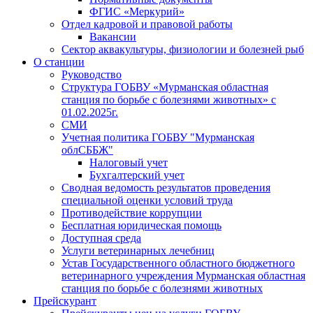
ФГИС «Меркурий»
Отдел кадровой и правовой работы
Вакансии
Сектор аквакультуры, физиологии и болезней рыб
О станции
Руководство
Структура ГОБВУ «Мурманская областная
станция по борьбе с болезнями животных» c
01.02.2025г.
СМИ
Учетная политика ГОБВУ "Мурманская
облСББЖ"
Налоговый учет
Бухгалтерский учет
Сводная ведомость результатов проведения
специальной оценки условий труда
Противодействие коррупции
Бесплатная юридическая помощь
Доступная среда
Услуги ветеринарных лечебниц
Устав Государственного областного бюджетного
ветеринарного учреждения Мурманская областная
станция по борьбе с болезнями животных
Прейскурант