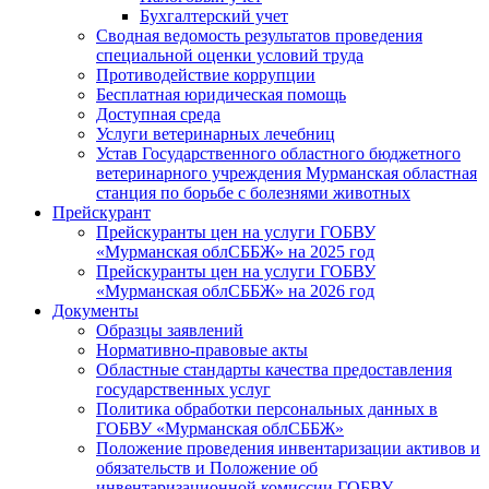
Бухгалтерский учет
Сводная ведомость результатов проведения
специальной оценки условий труда
Противодействие коррупции
Бесплатная юридическая помощь
Доступная среда
Услуги ветеринарных лечебниц
Устав Государственного областного бюджетного
ветеринарного учреждения Мурманская областная
станция по борьбе с болезнями животных
Прейскурант
Прейскуранты цен на услуги ГОБВУ
«Мурманская облСББЖ» на 2025 год
Прейскуранты цен на услуги ГОБВУ
«Мурманская облСББЖ» на 2026 год
Документы
Образцы заявлений
Нормативно-правовые акты
Областные стандарты качества предоставления
государственных услуг
Политика обработки персональных данных в
ГОБВУ «Мурманская облСББЖ»
Положение проведения инвентаризации активов и
обязательств и Положение об
инвентаризационной комиссии ГОБВУ