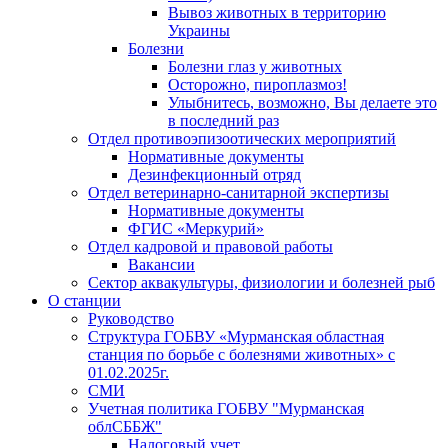
Вывоз животных в территорию
Украины
Болезни
Болезни глаз у животных
Осторожно, пироплазмоз!
Улыбнитесь, возможно, Вы делаете это
в последний раз
Отдел противоэпизоотических мероприятий
Нормативные документы
Дезинфекционный отряд
Отдел ветеринарно-санитарной экспертизы
Нормативные документы
ФГИС «Меркурий»
Отдел кадровой и правовой работы
Вакансии
Сектор аквакультуры, физиологии и болезней рыб
О станции
Руководство
Структура ГОБВУ «Мурманская областная
станция по борьбе с болезнями животных» c
01.02.2025г.
СМИ
Учетная политика ГОБВУ "Мурманская
облСББЖ"
Налоговый учет